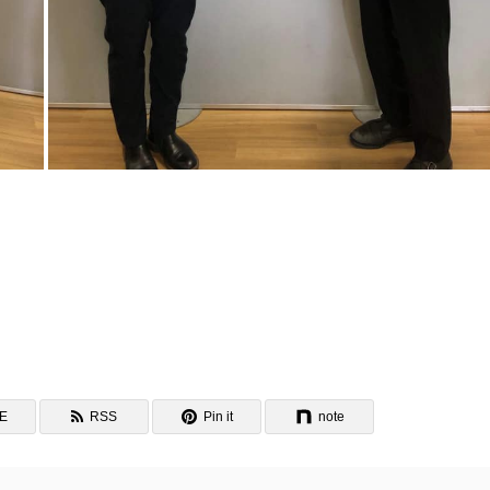
NE
RSS
Pin it
note