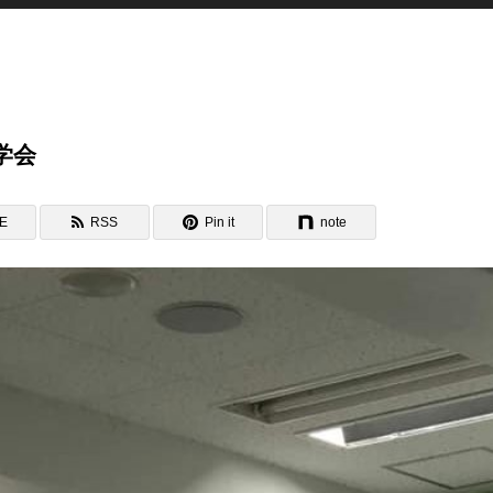
学会
NE
RSS
Pin it
note