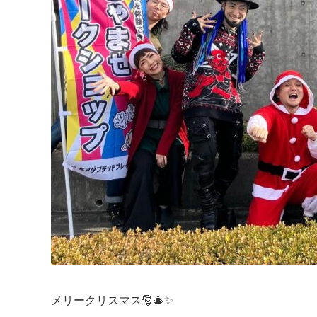
メリークリスマス🎅🎄✨