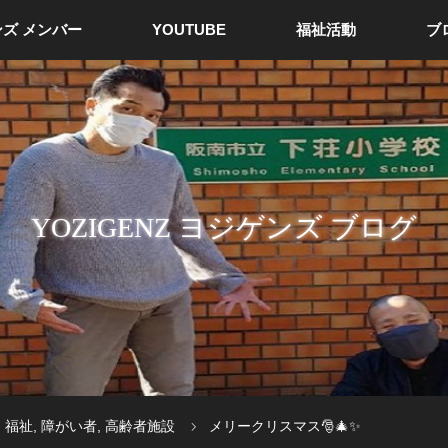
ズ メンバー
YOUTUBE
福祉活動
ブ
YOZIGENZ ヨジゲンズ ブログ
,
福祉
,
障がい者
,
高齢者施設
メリークリスマス🎅🎄✨