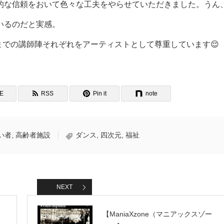
的な信頼をおいて色々な工夫をやらせていただきました。うん
いるのだと実感。
での講師陣それぞれをアーティストとして尊重しています😌
NE
RSS
Pin it
note
い者
,
高齢者施設
ダンス
,
四次元
,
福祉
NEXT
】
【ManiaXzone（マニアックスゾー