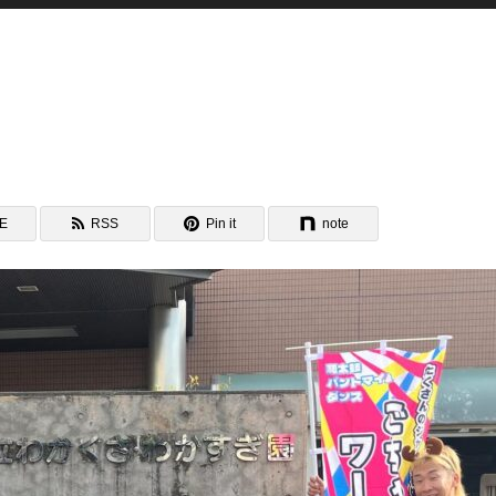
NE
RSS
Pin it
note