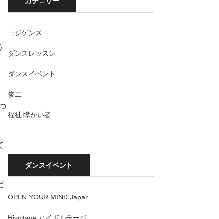
カテゴリー
て
ヨジゲンズ
う
ダンスレッスン
ダンスイベント
俊二
つ
福祉 障がい者
て
ダンスイベント
だ
OPEN YOUR MIND Japan
Hivoltage ハイボルテージ