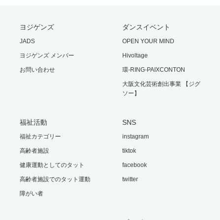
ヨジゲンズ
ダンスイベント
JADS
OPEN YOUR MIND
ヨジゲンズ メンバー
Hivoltage
お問い合わせ
環-RING-PAIXCONTON
大阪文化芸術創出事業 【ジグ
ソー】
福祉活動
SNS
福祉カテゴリー
instagram
高齢者施設
tiktok
健康運動としてのタット
facebook
高齢者施設でのタット運動
twitter
障がい者