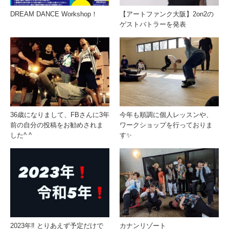
DREAM DANCE Workshop！
【アートファンク大阪】2on2の
ゲストバトラーを発表
36歳になりまして、FBさんに3年
今年も順調に個人レッスンや、
前の自分の投稿をお勧めされま
ワークショップを行っておりま
した^ ^
す✨
2023年‼️ とりあえず予定だけで
カナンリゾート