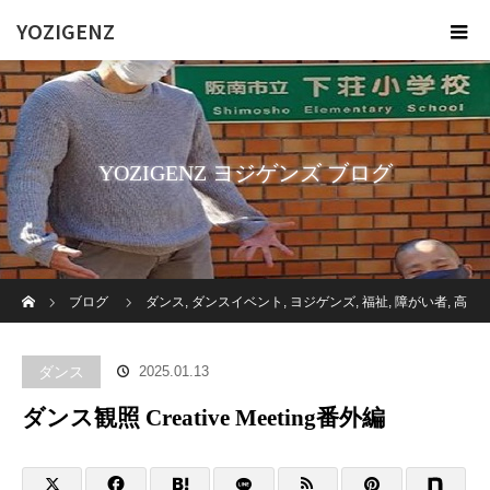
YOZIGENZ
YOZIGENZ ヨジゲンズ ブログ
ホーム
ブログ
ダンス
,
ダンスイベント
,
ヨジゲンズ
,
福祉
,
障がい者
,
高
齢者施設
ダンス観照 Creative Meeting番外編
ダンス
2025.01.13
ダンス観照 Creative Meeting番外編