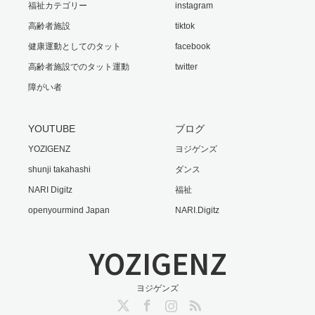
福祉カテゴリー
instagram
高齢者施設
tiktok
健康運動としてのタット
facebook
高齢者施設でのタット運動
twitter
障がい者
YOUTUBE
ブログ
YOZIGENZ
ヨジゲンズ
shunji takahashi
ダンス
NARI Digitz
福祉
openyourmind Japan
NARI.Digitz
YOZIGENZ
ヨジゲンズ
Twitter
Facebook
Instagram
RSS