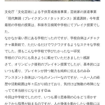
文化庁「文化芸術による子供育成推進事業」芸術家の派遣事業
「現代舞踊（ブレイクダンス / タットダンス）派遣講師」今年度
最初の学校の授業は、和泉市立槇尾中学校にてブレイク授業でし
た。
なかなか遠い所にある学校だったのですが、学校自体はメチャク
チャ最新鋭で、ただいるだけでワクワクするようなステキな学校
でした。僕もこんな中学校で学びたかったなー🤣笑
学校のブログにも良きように載せていただきました✨感謝
さて、オリンピック後初のブレイキン授業でしたが、基本的には
いつも通り、ブレイキンが持つ魅力を純粋に伝えるのみ👍
アシスタント自体はいつものメンバーなのですが、一人一人の経
歴や活動範囲は年々広がり続けており、気付けば無敵の布陣にな
ってて本当頼りになります😌🙏
今回は中学校でしたので、いつも通り思春期の心をどう溶かす
か？から指導が始まるのですが、人が身体を動かしたい衝動には