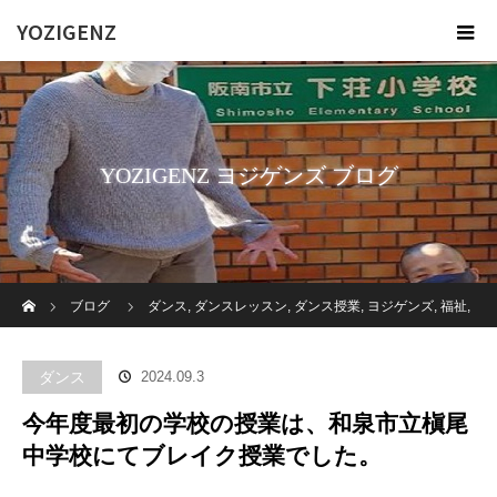
YOZIGENZ
YOZIGENZ ヨジゲンズ ブログ
ホーム
ブログ
ダンス
,
ダンスレッスン
,
ダンス授業
,
ヨジゲンズ
,
福祉
,
障がい者
,
高齢者施設
今年度最初の学校の授業は、和泉市立槇尾中学
ダンス
2024.09.3
校にてブレイク授業でした。
今年度最初の学校の授業は、和泉市立槇尾
中学校にてブレイク授業でした。