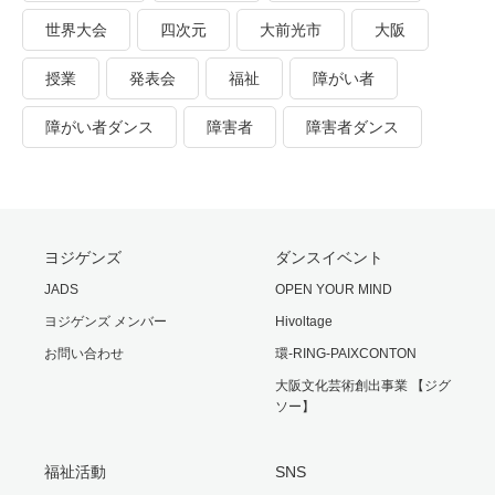
世界大会
四次元
大前光市
大阪
授業
発表会
福祉
障がい者
障がい者ダンス
障害者
障害者ダンス
ヨジゲンズ
ダンスイベント
JADS
OPEN YOUR MIND
ヨジゲンズ メンバー
Hivoltage
お問い合わせ
環-RING-PAIXCONTON
大阪文化芸術創出事業 【ジグ
ソー】
福祉活動
SNS