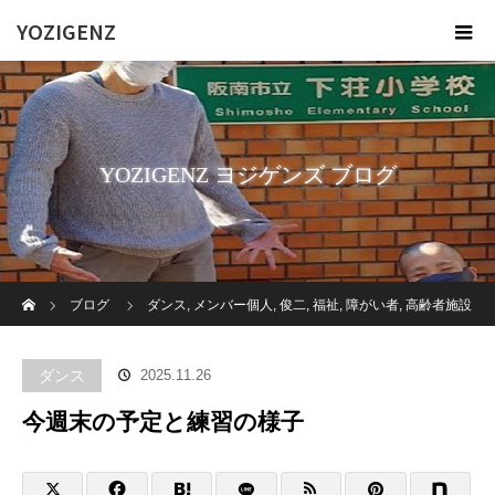
YOZIGENZ
YOZIGENZ ヨジゲンズ ブログ
ホーム
ブログ
ダンス
,
メンバー個人
,
俊二
,
福祉
,
障がい者
,
高齢者施設
今週末の予定と練習の様子
ダンス
2025.11.26
今週末の予定と練習の様子