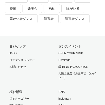
授業
発表会
福祉
障がい者
障がい者ダンス
障害者
障害者ダンス
ヨジゲンズ
ダンスイベント
JADS
OPEN YOUR MIND
ヨジゲンズ メンバー
Hivoltage
お問い合わせ
環-RING-PAIXCONTON
大阪文化芸術創出事業 【ジグ
ソー】
福祉活動
SNS
福祉カテゴリー
instagram