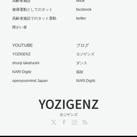
高齢者施設
tiktok
健康運動としてのタット
facebook
高齢者施設でのタット運動
twitter
障がい者
YOUTUBE
ブログ
YOZIGENZ
ヨジゲンズ
shunji takahashi
ダンス
NARI Digitz
福祉
openyourmind Japan
NARI.Digitz
YOZIGENZ
ヨジゲンズ
Twitter
Facebook
Instagram
RSS