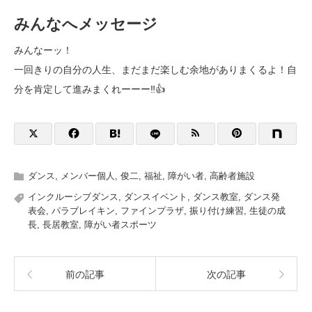
みんなへメッセージ
みんなーッ！
一回きりの自分の人生、まだまだ楽しむ余地がありまくるよ！自
分を肯定して進みまくれーーー‼️👍
ダンス
,
メンバー個人
,
俊二
,
福祉
,
障がい者
,
高齢者施設
インクルーシブダンス
,
ダンスイベント
,
ダンス教室
,
ダンス発
表会
,
パラブレイキン
,
ファインプラザ
,
振り付け練習
,
生徒の成
長
,
長居教室
,
障がい者スポーツ
前の記事
次の記事