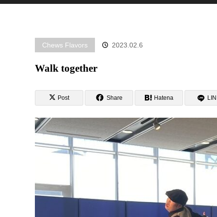
Chews Flavors
2023.02.6
Walk together
Post
Share
Hatena
LI