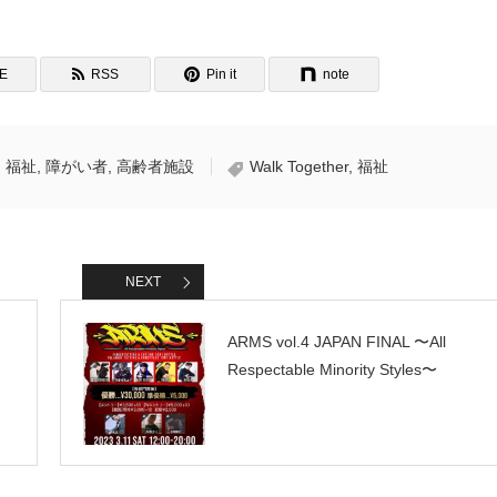
NE
RSS
Pin it
note
,
福祉
,
障がい者
,
高齢者施設
Walk Together
,
福祉
NEXT
ARMS vol.4 JAPAN FINAL 〜All
Respectable Minority Styles〜