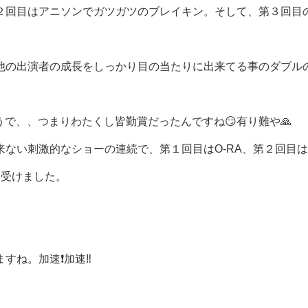
２回目はアニソンでガツガツのブレイキン。そして、第３回目
他の出演者の成長をしっかり目の当たりに出来てる事のダブル
目のようで、、つまりわたくし皆勤賞だったんですね😏有り難や🙏
ない刺激的なショーの連続で、第１回目はO-RA、第２回目
を受けました。
ね。加速❗️加速‼️