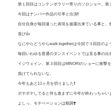
第１回目はコンテンポラリー寄りのソロショー。第
今回はナンバー作品の引率と出演❗️
自分自身が毎回違った表現を披露出来ている事と、
喜び👍
なにやらどうやらwalk togetherは今回で３回
毎回いわゆる普通のダンスイベントでは見る事の出来
イジウェイン、第３回目はMINORIのショーに衝撃
負けてられないな。
今年もあと11ヶ月を切りました❗️
ボヤボヤしてると何も進まずに今年が終わっちゃいます
よしっ、モチベーションは順調❣️