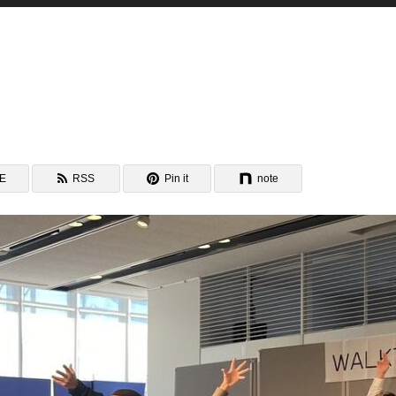
NE
RSS
Pin it
note