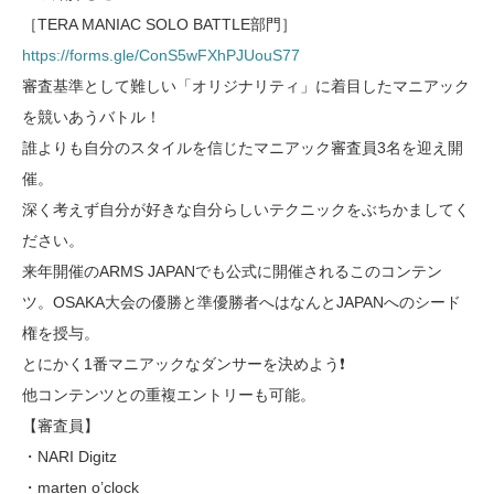
［TERA MANIAC SOLO BATTLE部門］
https://forms.gle/ConS5wFXhPJUouS77
審査基準として難しい「オリジナリティ」に着目したマニアック
を競いあうバトル！
誰よりも自分のスタイルを信じたマニアック審査員3名を迎え開
催。
深く考えず自分が好きな自分らしいテクニックをぶちかましてく
ださい。
来年開催のARMS JAPANでも公式に開催されるこのコンテン
ツ。OSAKA大会の優勝と準優勝者へはなんとJAPANへのシード
権を授与。
とにかく1番マニアックなダンサーを決めよう❗️
他コンテンツとの重複エントリーも可能。
【審査員】
・NARI Digitz
・marten o’clock