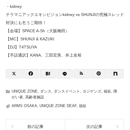
・kidney
テラマニアックエキシビジョンkidney vs SHUNJIの究極スレッド
対決にも乞うご期待！
【会場】SPACE A-Sh（大阪梅田）
【MC】SHUNJI & KAZUKI
【DJ】T4TSUYA
【手話通訳】KANA、三田宏美、井上友裕
UNIQUE ZONE
,
ダンス
,
ダンスイベント
,
ヨジゲンズ
,
福祉
,
障
がい者
,
高齢者施設
ARMS OSAKA
,
UNIQUE ZONE DEAF
,
福祉
前の記事
次の記事