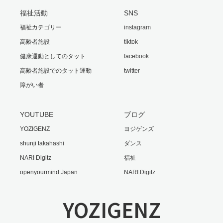
福祉活動
SNS
福祉カテゴリー
instagram
高齢者施設
tiktok
健康運動としてのタット
facebook
高齢者施設でのタット運動
twitter
障がい者
YOUTUBE
ブログ
YOZIGENZ
ヨジゲンズ
shunji takahashi
ダンス
NARI Digitz
福祉
openyourmind Japan
NARI.Digitz
YOZIGENZ