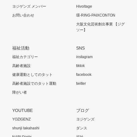
ヨジゲンズ メンバー
Hivoltage
お問い合わせ
環-RING-PAIXCONTON
大阪文化芸術創出事業 【ジグ
ソー】
福祉活動
SNS
福祉カテゴリー
instagram
高齢者施設
tiktok
健康運動としてのタット
facebook
高齢者施設でのタット運動
twitter
障がい者
YOUTUBE
ブログ
YOZIGENZ
ヨジゲンズ
shunji takahashi
ダンス
NARI Digitz
福祉