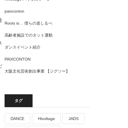
paixconton
徒
Roots is… 僕らの道しるべ
高齢者施設でのタット運動
ス
ダンスイベント紹介
PAIXCONTON
だ
大阪文化芸術創出事業 【ジグソー】
タグ
DANCE
Hivoltage
JADS