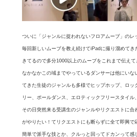
ついに「ジャンルに捉われないフロアムーブ」のレッ
毎回新しいムーブを教え続けてiPadに撮り溜めて
きてるので多分1000以上のムーブをこれまで伝えて
なかなかこの域までやっているダンサーは他にいな
てきた生徒のジャンルも多様でヒップホップ、ロッ
リー、ポールダンス、エロティックフリースタイル
その日突然来る受講生のジャンルやリクエストに合わ
がやりたい！てリクエストにも断らずに全て即興で
簡単で派手な技とか、クルっと回ってドカンって感じ