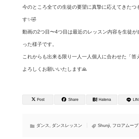
今のところ全ての生徒の要望に真摯に応えてきたつ
す✨🤣
動画の2つ目〜4つ目は最近のレッスン内容を生徒
った様子です。
これからも出来る限り一人一人個人に合わせた「答
よろしくお願いいたします🙏
Post
Share
Hatena
LI
ダンス
,
ダンスレッスン
Shunji
,
フロアムーブ