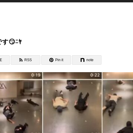
す😏ﾆﾔ
NE
RSS
Pin it
note