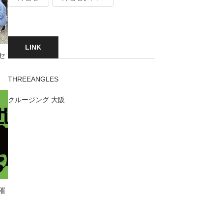
LINK
セ
THREEANGLES
クルージング 大阪
催