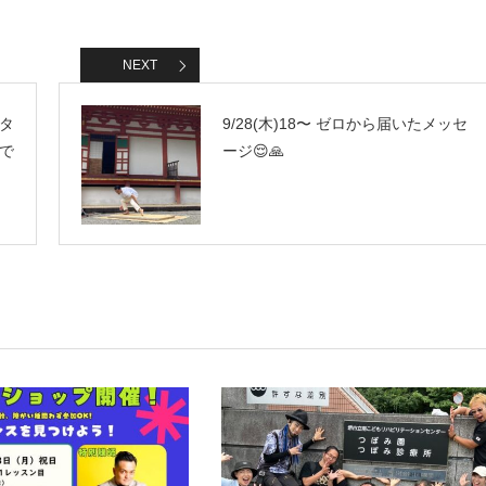
NEXT
タ
9/28(木)18〜 ゼロから届いたメッセ
で
ージ😌🙏