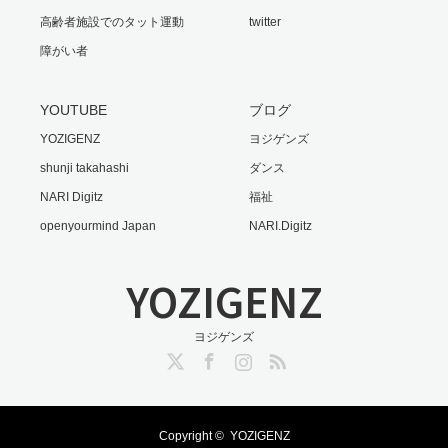
高齢者施設でのタット運動
twitter
障がい者
YOUTUBE
ブログ
YOZIGENZ
ヨジゲンズ
shunji takahashi
ダンス
NARI Digitz
福祉
openyourmind Japan
NARI.Digitz
YOZIGENZ
ヨジゲンズ
Twitter
Facebook
Instagram
RSS
Copyright ©
YOZIGENZ