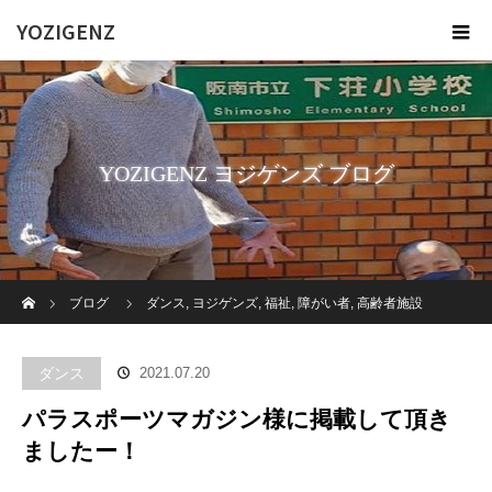
YOZIGENZ
YOZIGENZ ヨジゲンズ ブログ
ホーム
ブログ
ダンス
,
ヨジゲンズ
,
福祉
,
障がい者
,
高齢者施設
パラスポーツマガジン様に掲載して頂きましたー！
ダンス
2021.07.20
パラスポーツマガジン様に掲載して頂き
ましたー！