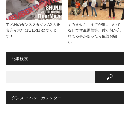
アメ村のダンススタジオAXの発
すみません、全てが追いついて
表会が来年は3/15(日)になりま
ないです🙏返信等、僕が何か忘
す！
れてる事があったら催促お願
い…
記事検索
ダンス イベントカレンダー