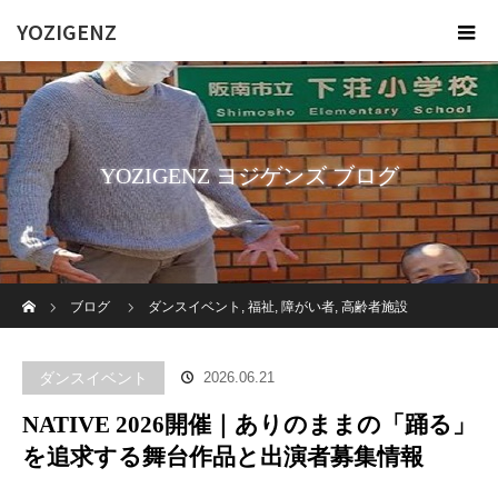
YOZIGENZ
YOZIGENZ ヨジゲンズ ブログ
ホーム
ブログ
ダンスイベント
,
福祉
,
障がい者
,
高齢者施設
NATIVE 2026開催｜ありのままの「踊る」を追求する舞台作品と出演者
ダンスイベント
2026.06.21
募集情報
NATIVE 2026開催｜ありのままの「踊る」
を追求する舞台作品と出演者募集情報