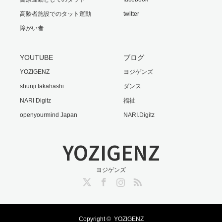
高齢者施設でのタット運動
twitter
障がい者
YOUTUBE
ブログ
YOZIGENZ
ヨジゲンズ
shunji takahashi
ダンス
NARI Digitz
福祉
openyourmind Japan
NARI.Digitz
YOZIGENZ
ヨジゲンズ
Twitter
Facebook
Instagram
RSS
Copyright ©
YOZIGENZ