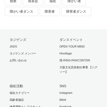
授業
発表会
福祉
障がい者
障がい者ダンス
障害者
障害者ダンス
ヨジゲンズ
ダンスイベント
JADS
OPEN YOUR MIND
ヨジゲンズ メンバー
Hivoltage
お問い合わせ
環-RING-PAIXCONTON
大阪文化芸術創出事業 【ジグ
ソー】
福祉活動
SNS
福祉カテゴリー
instagram
高齢者施設
tiktok
健康運動としてのタット
facebook