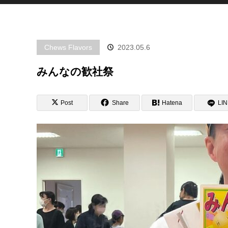
Chews Flavors
2023.05.6
みんなの歓社祭
Post
Share
Hatena
LI