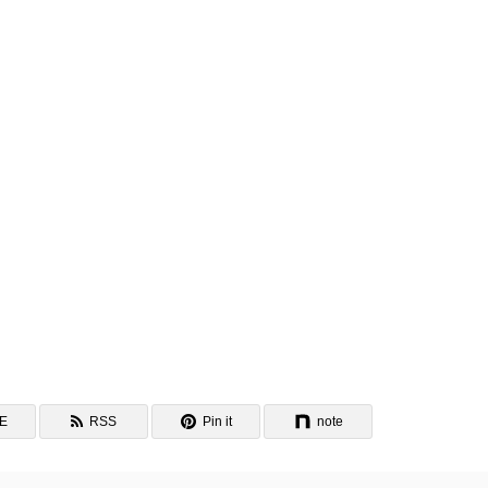
NE
RSS
Pin it
note