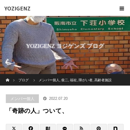
YOZIGENZ
YOZIGENZ ヨジゲンズ ブログ
ホーム
ブログ
メンバー個人
,
俊二
,
福祉
,
障がい者
,
高齢者施設
「奇跡の人」ついて、
メンバー個人
2022.07.20
「奇跡の人」ついて、