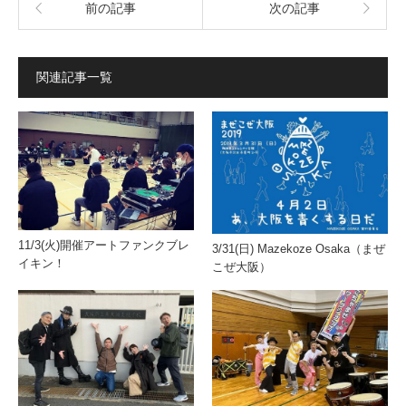
前の記事
次の記事
関連記事一覧
11/3(火)開催アートファンクブレ
3/31(日) Mazekoze Osaka（まぜ
イキン！
こぜ大阪）