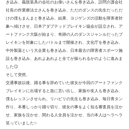
き込み、義肢装具の会社のお偉いさんを巻き込み、訪問介護会社
社長の作業療法士さんを巻き込み、ただのダンスの先生だっただ
けの僕もまんまと巻き込み、結果、ヨジゲンズの活動を障害者対
象へ傾けさせ、日本アダプテッドブレイキン協会が設立され、ア
ートファンク大阪が始まり、奇跡の人のダンスジャンルだったブ
レイキンを対象にしたバトルまで開催され、文化庁を巻き込み、
中外製薬という大企業も巻き込み、日本最古の障害者スポーツ施
設も巻き込み、あれよあれよと全てが操られるかのように進みま
した😏
そして突然、
交通事故以後、踊る事を辞めていた彼女が今回のアートファンク
ブレイキンに出場すると急に言い出し、家族や友人も巻き込み、
僕もレッスンさせられ、リハビリの先生も巻き込み、毎日青タン
作り、本番しっかり踊り切り、彼女の事をよく知る審査員を泣か
せ、家族を泣かせ、関わる人全員を泣かせ、当の本人はヘラヘラ
笑っていました✨