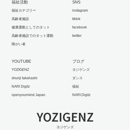
福祉活動
SNS
福祉カテゴリー
instagram
高齢者施設
tiktok
健康運動としてのタット
facebook
高齢者施設でのタット運動
twitter
障がい者
YOUTUBE
ブログ
YOZIGENZ
ヨジゲンズ
shunji takahashi
ダンス
NARI Digitz
福祉
openyourmind Japan
NARI.Digitz
YOZIGENZ
ヨジゲンズ