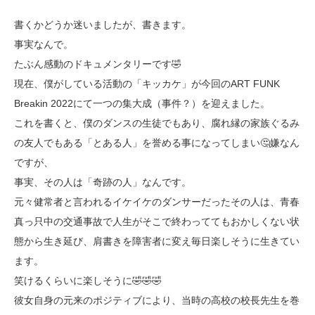
書くかどうか迷いましたが、書きます。
事実なんで。
たぶん感動のドキュメンタリーです🤣
現在、僕がしている活動の「キッカケ」が今回のART FUNK
Breakin 2022にて一つの集大成（事件？）を迎えました。
これを書くと、僕のダンスの生徒でもあり、腐れ縁の家族ぐるみ
の友人でもある「とある人」を誉める事になってしまい🤔嫌なん
ですが、
事実、その人は「奇跡の人」なんです。
元々健常者と言われるイケイケのダンサーだったその人は、青春
真っ只中の交通事故で人生がそこで終わっててもおかしくない状
態から生き延び、肩書きを障害者に変え毎日楽しそうに生きてい
ます。
笑けるくらいに楽しそうに🤣🤣🤣
彼女自身の元来のポジティブにより、当時の高校の校長先生を巻