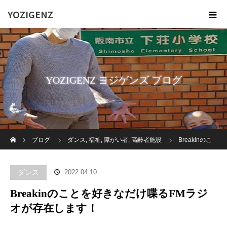
YOZIGENZ
YOZIGENZ ヨジゲンズ ブログ
ホーム
ブログ
ダンス
,
福祉
,
障がい者
,
高齢者施設
Breakinのこ
とを好きなだけ喋るFMラジオが存在します！
ダンス
2022.04.10
Breakinのことを好きなだけ喋るFMラジ
オが存在します！