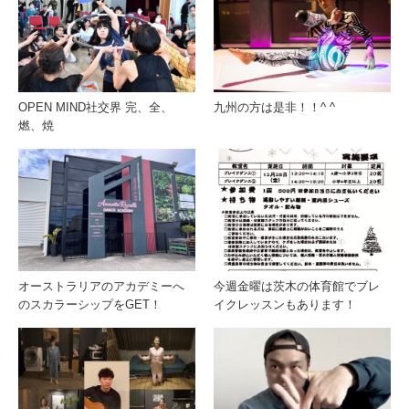
OPEN MIND社交界 完、全、
九州の方は是非！！^ ^
燃、焼
オーストラリアのアカデミーへ
今週金曜は茨木の体育館でブレ
のスカラーシップをGET！
イクレッスンもあります！