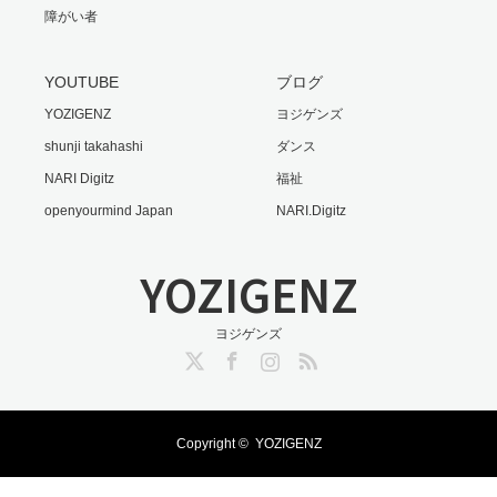
障がい者
YOUTUBE
ブログ
YOZIGENZ
ヨジゲンズ
shunji takahashi
ダンス
NARI Digitz
福祉
openyourmind Japan
NARI.Digitz
YOZIGENZ
ヨジゲンズ
Twitter
Facebook
Instagram
RSS
Copyright ©
YOZIGENZ