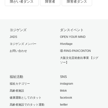
障がい者ダンス
障害者
障害者ダンス
ヨジゲンズ
ダンスイベント
JADS
OPEN YOUR MIND
ヨジゲンズ メンバー
Hivoltage
お問い合わせ
環-RING-PAIXCONTON
大阪文化芸術創出事業 【ジグ
ソー】
福祉活動
SNS
福祉カテゴリー
instagram
高齢者施設
tiktok
健康運動としてのタット
facebook
高齢者施設でのタット運動
twitter