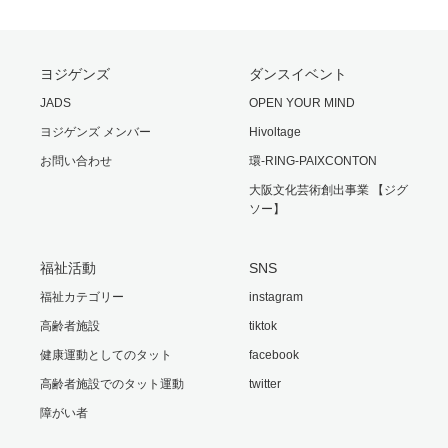
ヨジゲンズ
ダンスイベント
JADS
OPEN YOUR MIND
ヨジゲンズ メンバー
Hivoltage
お問い合わせ
環-RING-PAIXCONTON
大阪文化芸術創出事業 【ジグ
ソー】
福祉活動
SNS
福祉カテゴリー
instagram
高齢者施設
tiktok
健康運動としてのタット
facebook
高齢者施設でのタット運動
twitter
障がい者