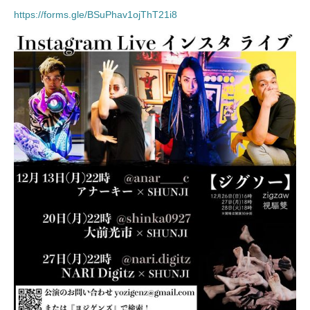
https://forms.gle/BSuPhav1ojThT21i8