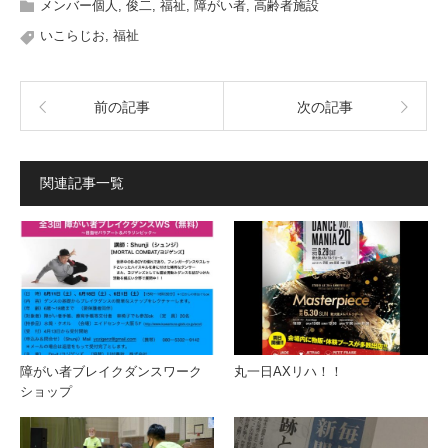
メンバー個人
,
俊二
,
福祉
,
障がい者
,
高齢者施設
いこらじお
,
福祉
前の記事
次の記事
関連記事一覧
障がい者ブレイクダンスワーク
丸一日AXリハ！！
ショップ