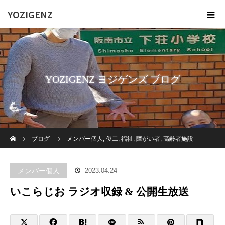
YOZIGENZ
YOZIGENZ ヨジゲンズ ブログ
ホーム
ブログ
メンバー個人
,
俊二
,
福祉
,
障がい者
,
高齢者施設
いこらじお ラジオ収録 & 公開生放送
メンバー個人
2023.04.24
いこらじお ラジオ収録 & 公開生放送