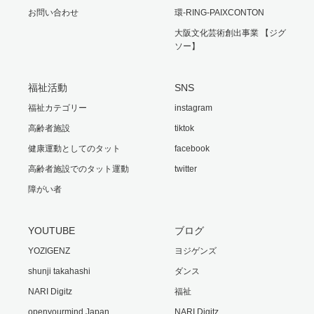
お問い合わせ
環-RING-PAIXCONTON
大阪文化芸術創出事業 【ジグ
ソー】
福祉活動
SNS
福祉カテゴリー
instagram
高齢者施設
tiktok
健康運動としてのタット
facebook
高齢者施設でのタット運動
twitter
障がい者
YOUTUBE
ブログ
YOZIGENZ
ヨジゲンズ
shunji takahashi
ダンス
NARI Digitz
福祉
openyourmind Japan
NARI.Digitz