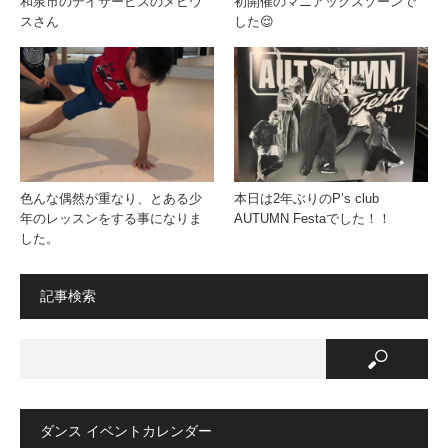
和泉市のデイサービスのメビウ
初開催のマニアックスゾーンで
スさん
した😌
色んな偶然が重なり、とある少
本日は2年ぶりのP’s club
年のレッスンをする事になりま
AUTUMN Festaでした！！
した。
記事検索
ダンス イベントカレンダー