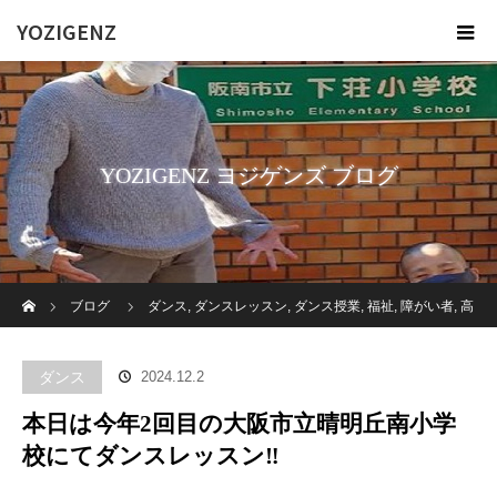
YOZIGENZ
YOZIGENZ ヨジゲンズ ブログ
ホーム
ブログ
ダンス
,
ダンスレッスン
,
ダンス授業
,
福祉
,
障がい者
,
高
齢者施設
本日は今年2回目の大阪市立晴明丘南小学校にてダンスレッ
ダンス
2024.12.2
スン‼️
本日は今年2回目の大阪市立晴明丘南小学
校にてダンスレッスン‼️