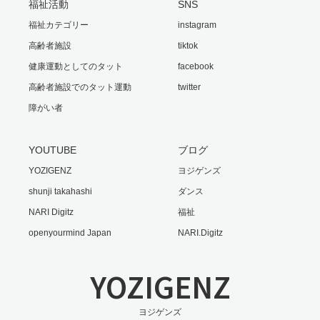
福祉活動
SNS
福祉カテゴリー
instagram
高齢者施設
tiktok
健康運動としてのタット
facebook
高齢者施設でのタット運動
twitter
障がい者
YOUTUBE
ブログ
YOZIGENZ
ヨジゲンズ
shunji takahashi
ダンス
NARI Digitz
福祉
openyourmind Japan
NARI.Digitz
YOZIGENZ
ヨジゲンズ