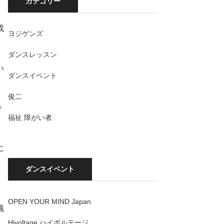
カテゴリー
成
ヨジゲンズ
ダンスレッスン
い
ダンスイベント
俊二
で
福祉 障がい者
に
ダンスイベント
OPEN YOUR MIND Japan
議
Hivoltage ハイボルテージ