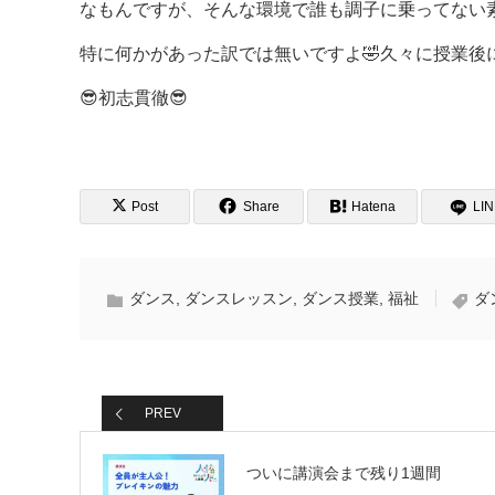
なもんですが、そんな環境で誰も調子に乗ってない素
特に何かがあった訳では無いですよ🤣久々に授業後
😎初志貫徹😎
Post
Share
Hatena
LI
ダンス
,
ダンスレッスン
,
ダンス授業
,
福祉
ダ
PREV
ついに講演会まで残り1週間