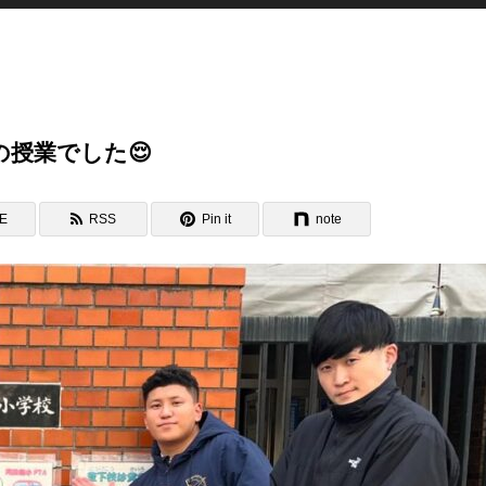
授業でした😌
NE
RSS
Pin it
note