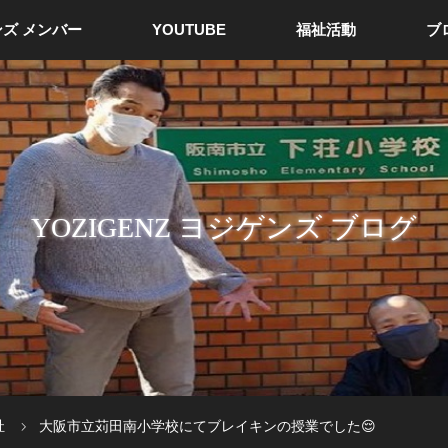
ズ メンバー
YOUTUBE
福祉活動
ブ
YOZIGENZ ヨジゲンズ ブログ
祉
大阪市立苅田南小学校にてブレイキンの授業でした😌