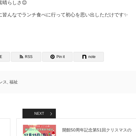
晴らしさ😌
に皆んなでランチ食べに行って初心を思い出しただけです✨
NE
RSS
Pin it
note
ンス
,
福祉
NEXT
開館50周年記念第51回クリスマスの