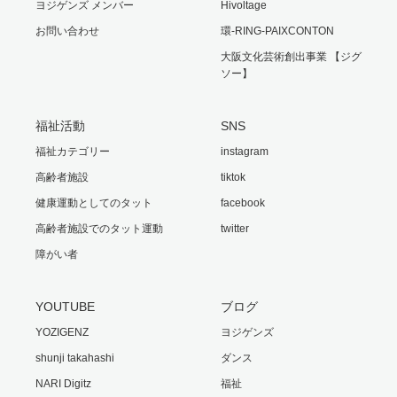
ヨジゲンズ メンバー
Hivoltage
お問い合わせ
環-RING-PAIXCONTON
大阪文化芸術創出事業 【ジグ
ソー】
福祉活動
SNS
福祉カテゴリー
instagram
高齢者施設
tiktok
健康運動としてのタット
facebook
高齢者施設でのタット運動
twitter
障がい者
YOUTUBE
ブログ
YOZIGENZ
ヨジゲンズ
shunji takahashi
ダンス
NARI Digitz
福祉