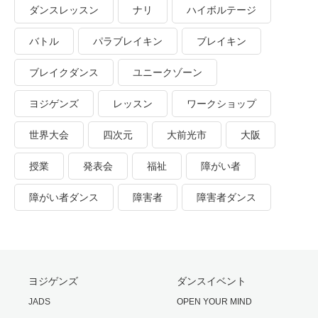
ダンスレッスン
ナリ
ハイボルテージ
バトル
パラブレイキン
ブレイキン
ブレイクダンス
ユニークゾーン
ヨジゲンズ
レッスン
ワークショップ
世界大会
四次元
大前光市
大阪
授業
発表会
福祉
障がい者
障がい者ダンス
障害者
障害者ダンス
ヨジゲンズ
ダンスイベント
JADS
OPEN YOUR MIND