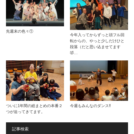
先週末の色々①
今年入ってからずっと頭フル回
転からの、やっと少しだけひと
段落（だと思い込ませてます
🤣…
ついに1年間の総まとめの本番２
今週もみんなのダンス‼️
つが迫ってきてます。
記事検索