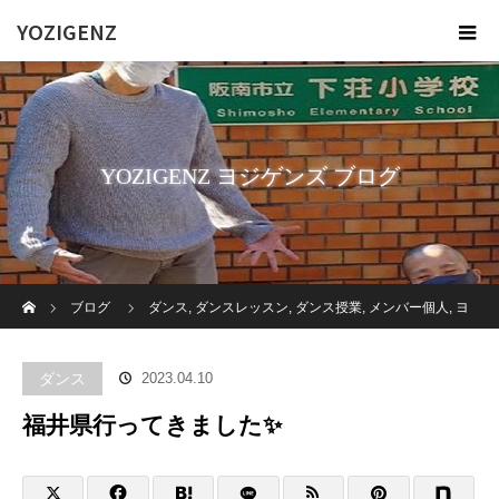
YOZIGENZ
YOZIGENZ ヨジゲンズ ブログ
ホーム
ブログ
ダンス
,
ダンスレッスン
,
ダンス授業
,
メンバー個人
,
ヨ
ジゲンズ
,
俊二
,
福祉
,
障がい者
,
高齢者施設
福井県行ってきました✨
ダンス
2023.04.10
福井県行ってきました✨