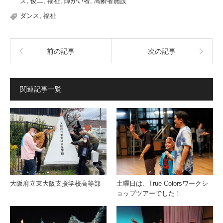
ズ
,
俊二
,
福祉
,
障がい者
,
高齢者施設
ダンス
,
福祉
前の記事
次の記事
関連記事一覧
大阪府立東大阪支援学校高等部
土曜日は、True Colorsワークシ
ョップツアーでした！