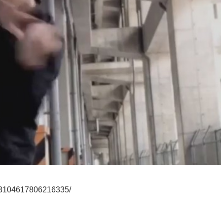
s/3104617806216335/