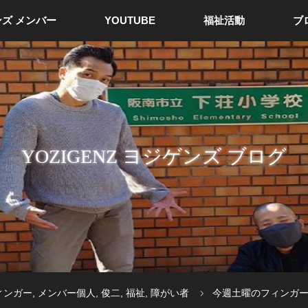
ズ メンバー
YOUTUBE
福祉活動
ブ
YOZIGENZ ヨジゲンズ ブログ
ィンガー
,
メンバー個人
,
俊二
,
福祉
,
障がい者
今週土曜のフィンガ