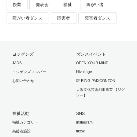
授業
発表会
福祉
障がい者
障がい者ダンス
障害者
障害者ダンス
ヨジゲンズ
ダンスイベント
JADS
OPEN YOUR MIND
ヨジゲンズ メンバー
Hivoltage
お問い合わせ
環-RING-PAIXCONTON
大阪文化芸術創出事業 【ジグ
ソー】
福祉活動
SNS
福祉カテゴリー
instagram
高齢者施設
tiktok