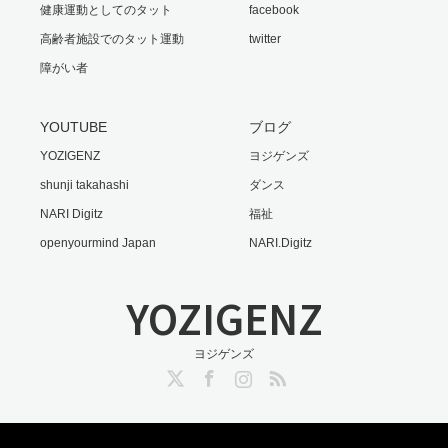
健康運動としてのタット
facebook
高齢者施設でのタット運動
twitter
障がい者
YOUTUBE
ブログ
YOZIGENZ
ヨジゲンズ
shunji takahashi
ダンス
NARI Digitz
福祉
openyourmind Japan
NARI.Digitz
YOZIGENZ
ヨジゲンズ
Twitter
Facebook
Instagram
RSS