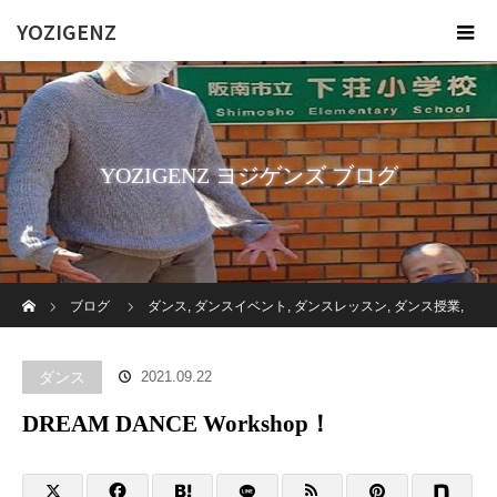
YOZIGENZ
YOZIGENZ ヨジゲンズ ブログ
ホーム
ブログ
ダンス
,
ダンスイベント
,
ダンスレッスン
,
ダンス授業
,
フィンガー
,
ヨジゲンズ
,
福祉
,
障がい者
DREAM DANCE Workshop！
ダンス
2021.09.22
DREAM DANCE Workshop！