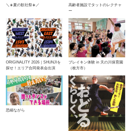
＼☀️夏の歓社祭☀️／
高齢者施設でタットのレクチャ
ー
ORIGINALITY 2026｜SHUNJIを
ブレイキン体験 in 天の川保育園
探せ！エリア合同発表会出演
（枚方市）
恐縮ながら