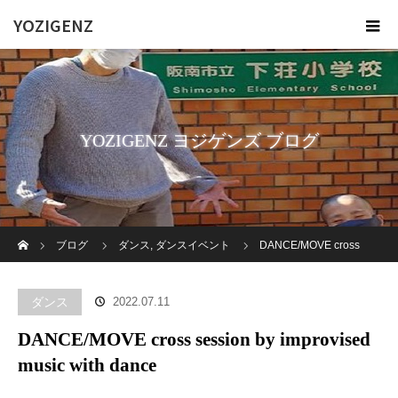
YOZIGENZ
YOZIGENZ ヨジゲンズ ブログ
ホーム
ブログ
ダンス
,
ダンスイベント
DANCE/MOVE cross
session by improvised music with dance
ダンス
2022.07.11
DANCE/MOVE cross session by improvised
music with dance