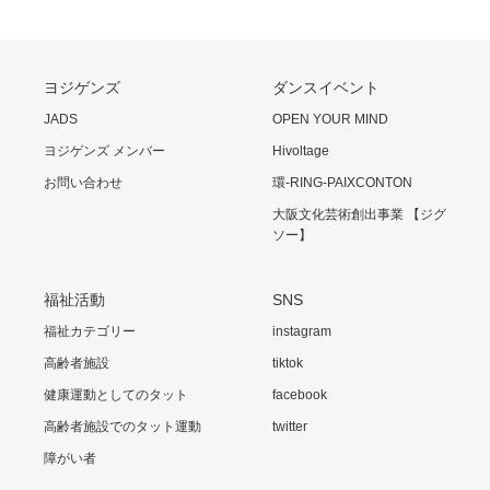
ヨジゲンズ
ダンスイベント
JADS
OPEN YOUR MIND
ヨジゲンズ メンバー
Hivoltage
お問い合わせ
環-RING-PAIXCONTON
大阪文化芸術創出事業 【ジグ
ソー】
福祉活動
SNS
福祉カテゴリー
instagram
高齢者施設
tiktok
健康運動としてのタット
facebook
高齢者施設でのタット運動
twitter
障がい者