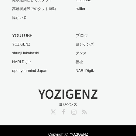
健康運動としてのタット
facebook
高齢者施設でのタット運動
twitter
障がい者
YOUTUBE
ブログ
YOZIGENZ
ヨジゲンズ
shunji takahashi
ダンス
NARI Digitz
福祉
openyourmind Japan
NARI.Digitz
YOZIGENZ
ヨジゲンズ
Twitter
Facebook
Instagram
RSS
Copyright ©
YOZIGENZ