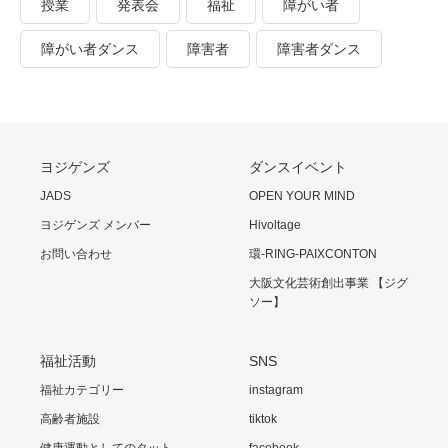
授業
発表会
福祉
障がい者
障がい者ダンス
障害者
障害者ダンス
ヨジゲンズ
ダンスイベント
JADS
OPEN YOUR MIND
ヨジゲンズ メンバー
Hivoltage
お問い合わせ
環-RING-PAIXCONTON
大阪文化芸術創出事業 【ジグ
ソー】
福祉活動
SNS
福祉カテゴリー
instagram
高齢者施設
tiktok