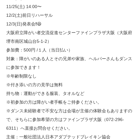
11/25(土) 14:00〜
12/2(土)前日リハーサル
12/3(日)発表会❗️😆
大阪府立障がい者交流促進センターファインプラザ大阪（大阪府
堺市南区城山台5-1-2）
参加費：500円 /１人（当日払い）
対象：障がいのある人とその兄弟や家族、ヘルパーさんもダンス
に参加できます！
※年齢制限なし
※付き添いの方の見学は無料
持ち物：運動ができる服装、タオルなど
※初参加の方は障がい者手帳をご持参ください。
※ダンス未経験者で不安な方は会場が主催の体験会もありますの
で、そちらに参加希望の方はファインプラザ大阪（072-296-
6311）へ直接お問合せください。
主催：一般社団法人日本アダプテッドブレイキン協会