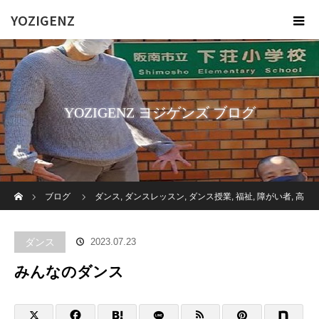
YOZIGENZ
YOZIGENZ ヨジゲンズ ブログ
ホーム
ブログ
ダンス
,
ダンスレッスン
,
ダンス授業
,
福祉
,
障がい者
,
高
齢者施設
みんなのダンス
ダンス
2023.07.23
みんなのダンス