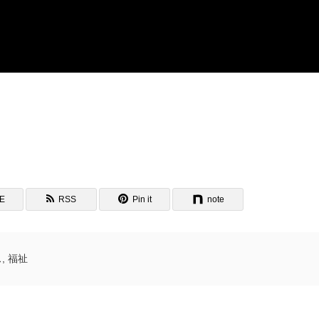
NE
RSS
Pin it
note
ス
,
福祉