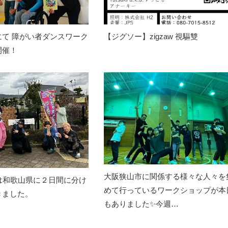
にて 障がい者ダンスワーク
【ジグソー】zigzaw 視驅雙
開催！
大阪狭山市に関係する様々な人々を
は和歌山県に２日間に分け
めて行っているワークショップが本
きました。
もありました✨今週…