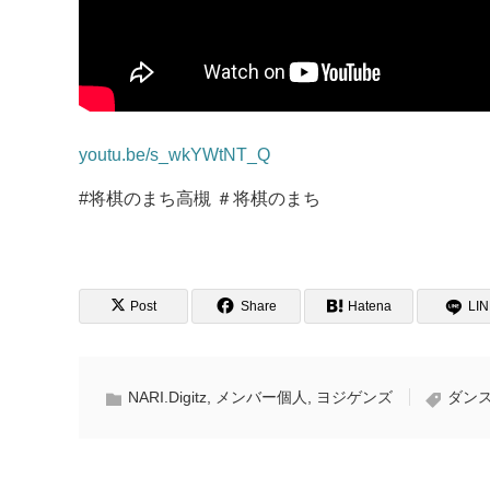
youtu.be/s_wkYWtNT_Q
#将棋のまち高槻 ＃将棋のまち
Post
Share
Hatena
LI
NARI.Digitz
,
メンバー個人
,
ヨジゲンズ
ダン