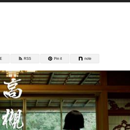
NE
RSS
Pin it
note