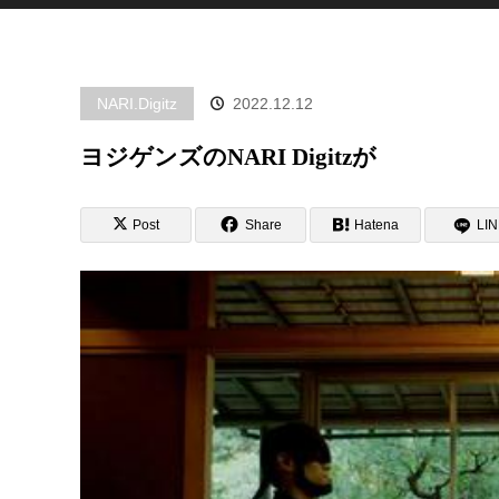
NARI.Digitz
2022.12.12
ヨジゲンズのNARI Digitzが
Post
Share
Hatena
LI