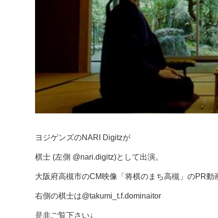
ヨジゲンズのNARI Digitzが
棋士 (左側 @nari.digitz)として出演。
大阪府高槻市のCM映像「将棋のまち高槻」のPR動画
右側の棋士は@takumi_t.f.dominaitor
是非ご覧下さい↓