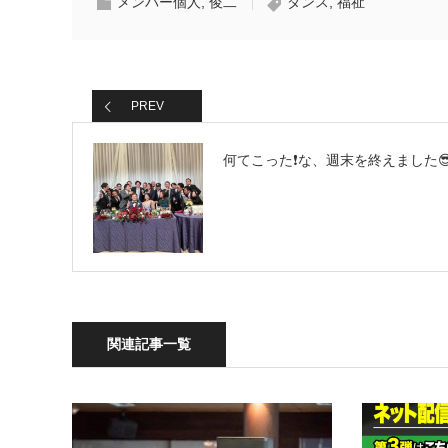
メンバー個人
,
俊二
ダンス
,
福祉
PREV
何てこった❗️な、週末を終えました
関連記事一覧