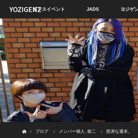
YOZIGENZ
ダンスイベント
JADS
ヨジゲン
ホーム
ブログ
メンバー個人
,
俊二
怒涛な週末。