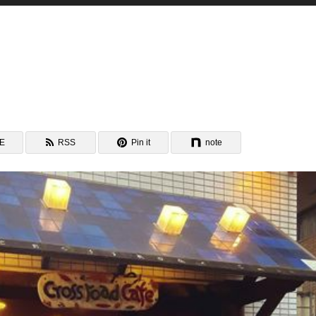
NE
RSS
Pin it
note