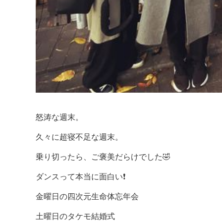
怒涛な週末。
久々に超寝不足な週末。
乗り切ったら、ご褒美だらけでした🤣
ダンスって本当に面白い❗️
金曜日の四次元生命体忘年会
土曜日のタケモ結婚式