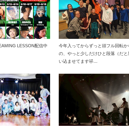
REAMING LESSON配信中
今年入ってからずっと頭フル回転か
の、やっと少しだけひと段落（だと
い込ませてます🤣…