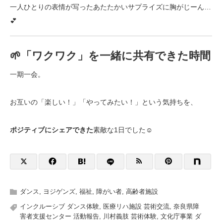
一人ひとりの表情が写ったあたたかいサプライズに胸がじーん…
💕
🌱「ワクワク」を一緒に共有できた時間
一期一会。
お互いの「楽しい！」「やってみたい！」という気持ちを、
ポジティブにシェアできた
素敵な1日でした☺️
ダンス
,
ヨジゲンズ
,
福祉
,
障がい者
,
高齢者施設
インクルーシブ ダンス体験
,
医療リハ施設 芸術交流
,
奈良県障
害者支援センター 活動報告
,
川村義肢 芸術体験
,
文化庁事業 ダ