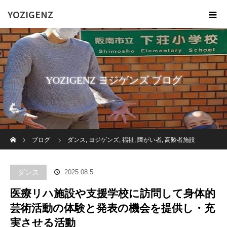
YOZIGENZ
YOZIGENZ ヨジゲンズ ブログ
ホーム
ブログ
ダンス
,
ヨジゲンズ
,
福祉
,
障がい者
,
高齢者施設
医療リハ施設や支援学校に訪問して身体的芸術活動の体験と発表の機会
ダンス
2025.08.5
を提供し・充実させる活動
医療リハ施設や支援学校に訪問して身体的
芸術活動の体験と発表の機会を提供し・充
実させる活動