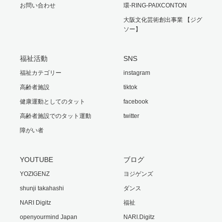
お問い合わせ
環-RING-PAIXCONTON
大阪文化芸術創出事業 【ジグ
ソー】
福祉活動
SNS
福祉カテゴリー
instagram
高齢者施設
tiktok
健康運動としてのタット
facebook
高齢者施設でのタット運動
twitter
障がい者
YOUTUBE
ブログ
YOZIGENZ
ヨジゲンズ
shunji takahashi
ダンス
NARI Digitz
福祉
openyourmind Japan
NARI.Digitz