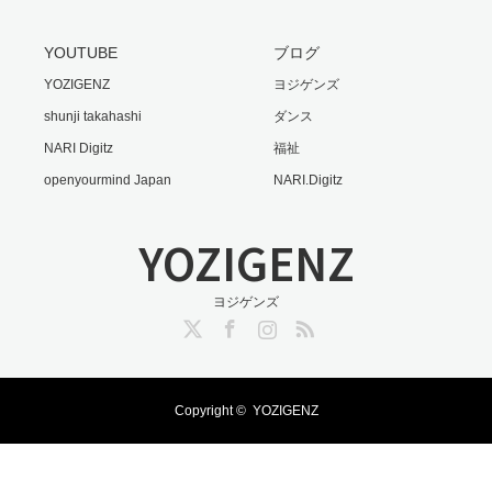
YOUTUBE
ブログ
YOZIGENZ
ヨジゲンズ
shunji takahashi
ダンス
NARI Digitz
福祉
openyourmind Japan
NARI.Digitz
YOZIGENZ
ヨジゲンズ
Twitter
Facebook
Instagram
RSS
Copyright ©
YOZIGENZ