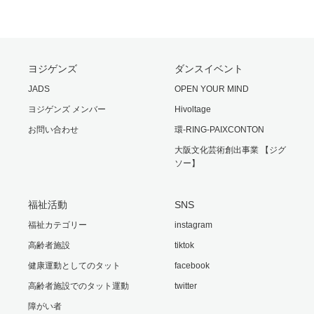
ヨジゲンズ
ダンスイベント
JADS
OPEN YOUR MIND
ヨジゲンズ メンバー
Hivoltage
お問い合わせ
環-RING-PAIXCONTON
大阪文化芸術創出事業 【ジグ
ソー】
福祉活動
SNS
福祉カテゴリー
instagram
高齢者施設
tiktok
健康運動としてのタット
facebook
高齢者施設でのタット運動
twitter
障がい者