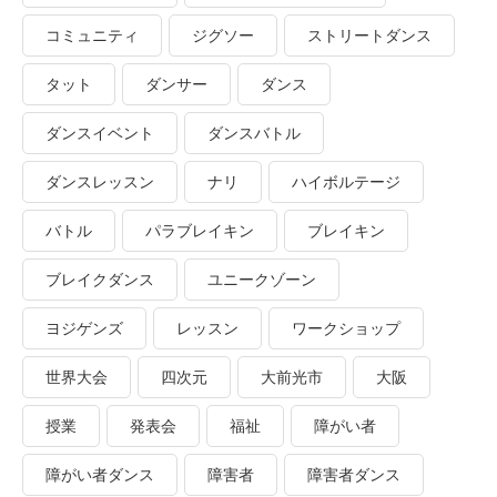
コミュニティ
ジグソー
ストリートダンス
タット
ダンサー
ダンス
ダンスイベント
ダンスバトル
ダンスレッスン
ナリ
ハイボルテージ
バトル
パラブレイキン
ブレイキン
ブレイクダンス
ユニークゾーン
ヨジゲンズ
レッスン
ワークショップ
世界大会
四次元
大前光市
大阪
授業
発表会
福祉
障がい者
障がい者ダンス
障害者
障害者ダンス