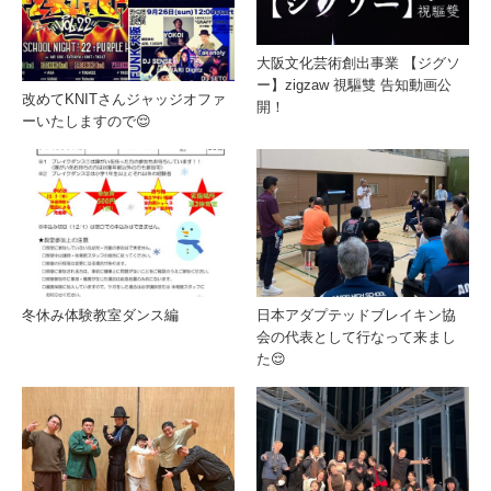
大阪文化芸術創出事業 【ジグソ
ー】zigzaw 視驅雙 告知動画公
改めてKNITさんジャッジオファ
開！
ーいたしますので😌
冬休み体験教室ダンス編
日本アダプテッドブレイキン協
会の代表として行なって来まし
た😌