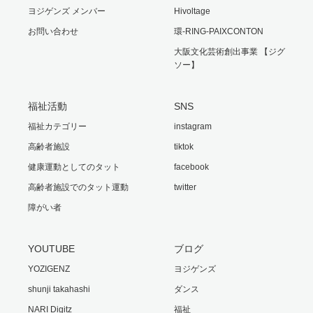
ヨジゲンズ メンバー
Hivoltage
お問い合わせ
環-RING-PAIXCONTON
大阪文化芸術創出事業 【ジグ
ソー】
福祉活動
SNS
福祉カテゴリー
instagram
高齢者施設
tiktok
健康運動としてのタット
facebook
高齢者施設でのタット運動
twitter
障がい者
YOUTUBE
ブログ
YOZIGENZ
ヨジゲンズ
shunji takahashi
ダンス
NARI Digitz
福祉