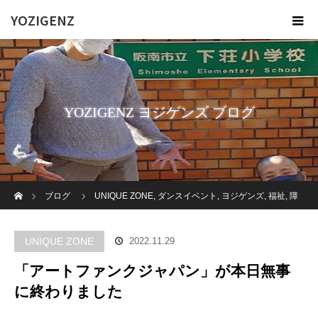
YOZIGENZ
YOZIGENZ ヨジゲンズ ブログ
ホーム
ブログ
UNIQUE ZONE
,
ダンスイベント
,
ヨジゲンズ
,
福祉
,
障
がい者
,
高齢者施設
「アートファンクジャパン」が本日無事に終わり
UNIQUE ZONE
2022.11.29
ました
「アートファンクジャパン」が本日無事
に終わりました