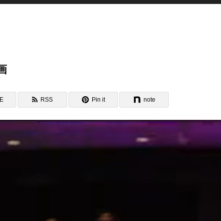
画
NE
RSS
Pin it
note