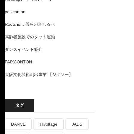
paixconton
Roots is… 僕らの道しるべ
高齢者施設でのタット運動
ダンスイベント紹介
PAIXCONTON
大阪文化芸術創出事業 【ジグソー】
タグ
DANCE
Hivoltage
JADS