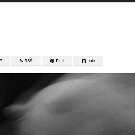
NE
RSS
Pin it
note