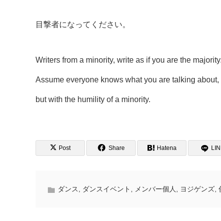
目撃者になってください。
Writers from a minority, write as if you are the majorit
Assume everyone knows what you are talking about, as 
but with the humility of a minority.
Post
Share
Hatena
LI
ダンス
,
ダンスイベント
,
メンバー個人
,
ヨジゲンズ
,