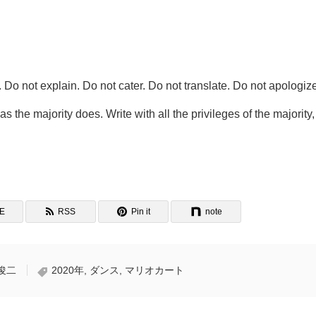
y. Do not explain. Do not cater. Do not translate. Do not apologiz
the majority does. Write with all the privileges of the majority,
NE
RSS
Pin it
note
俊二
2020年
,
ダンス
,
マリオカート