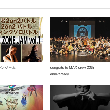
ーンジャム
congrats to MAX crew 20th
anniversary.