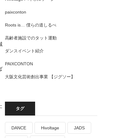
paixconton
Roots is… 僕らの道しるべ
高齢者施設でのタット運動
減
ダンスイベント紹介
PAIXCONTON
ば
大阪文化芸術創出事業 【ジグソー】
た
タグ
DANCE
Hivoltage
JADS