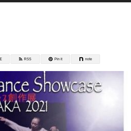
NE
RSS
Pin it
note