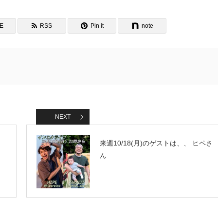
NE
RSS
Pin it
note
NEXT
来週10/18(月)のゲストは、、 ヒペさ
ん