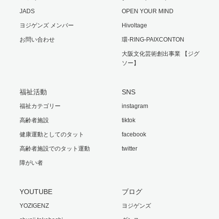
JADS
OPEN YOUR MIND
ヨジゲンズ メンバー
Hivoltage
お問い合わせ
環-RING-PAIXCONTON
大阪文化芸術創出事業 【ジグ
ソー】
福祉活動
SNS
福祉カテゴリー
instagram
高齢者施設
tiktok
健康運動としてのタット
facebook
高齢者施設でのタット運動
twitter
障がい者
YOUTUBE
ブログ
YOZIGENZ
ヨジゲンズ