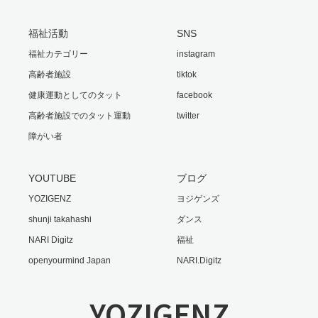
福祉活動
SNS
福祉カテゴリー
instagram
高齢者施設
tiktok
健康運動としてのタット
facebook
高齢者施設でのタット運動
twitter
障がい者
YOUTUBE
ブログ
YOZIGENZ
ヨジゲンズ
shunji takahashi
ダンス
NARI Digitz
福祉
openyourmind Japan
NARI.Digitz
YOZIGENZ