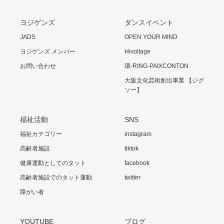
ヨジゲンズ
ダンスイベント
JADS
OPEN YOUR MIND
ヨジゲンズ メンバー
Hivoltage
お問い合わせ
環-RING-PAIXCONTON
大阪文化芸術創出事業 【ジグ
ソー】
福祉活動
SNS
福祉カテゴリー
instagram
高齢者施設
tiktok
健康運動としてのタット
facebook
高齢者施設でのタット運動
twitter
障がい者
YOUTUBE
ブログ