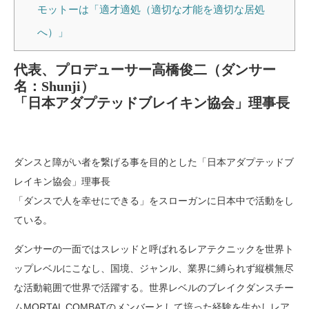
モットーは「適才適処（適切な才能を適切な居処
へ）」
代表、プロデューサー高橋俊二（ダンサー
名：Shunji）
「日本アダプテッドブレイキン協会」理事長
ダンスと障がい者を繋げる事を目的とした「日本アダプテッドブ
レイキン協会」理事長
「ダンスで人を幸せにできる」をスローガンに日本中で活動をし
ている。
ダンサーの一面ではスレッドと呼ばれるレアテクニックを世界ト
ップレベルにこなし、国境、ジャンル、業界に縛られず縦横無尽
な活動範囲で世界で活躍する。世界レベルのブレイクダンスチー
ムMORTAL COMBATのメンバーとして培った経験を生かしレア