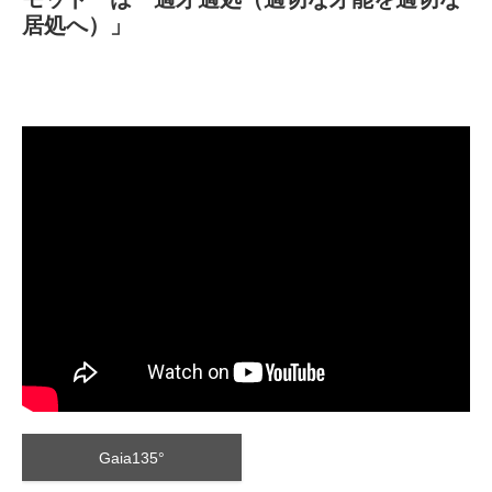
居処へ）」
Gaia135°